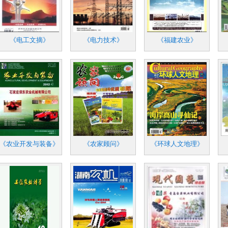
《电工文摘》
《电力技术》
《福建农业》
《农业开发与装备》
《农家顾问》
《环球人文地理》