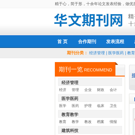
精于心，简于形，十余年论文发表经验，做优
首 页
发表流程
合作期刊
期刊分类：
经济管理
医学医药
经济管理
|
医学医药
|
教育
教育教学
建筑科技
期刊一览
自然科学
社会科学
RECOMMEND
经济管理
经济
管理
企业
财政
会计
医学医药
医学
医药
护理
临床
卫生
教育教学
教育
教学
教改
档案
情报
建筑科技