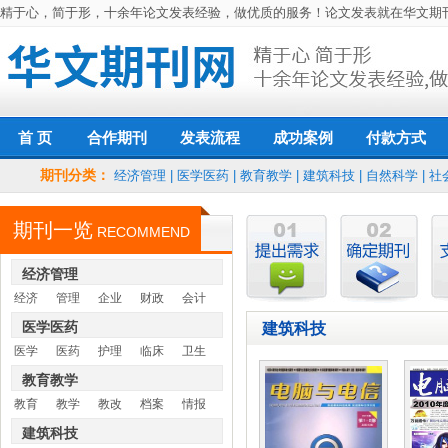
精于心，简于形，十余年论文发表经验，做优质的服务！论文发表就在华文期
首 页
发表流程
付款方式
合作期刊
成功案例
期刊分类：
经济管理
医学医药
信誉保障
经济管理
|
医学医药
|
教育教学
|
建筑科技
|
自然科学
|
社
教育教学
建筑科技
退款保障
期刊一览
自然科学
社会科学
RECOMMEND
经济管理
经济
管理
企业
财政
会计
医学医药
建筑科技
医学
医药
护理
临床
卫生
教育教学
教育
教学
教改
档案
情报
建筑科技