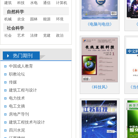
建筑
科技
水电
通信
计算机
自然科学
机械
农业
园林
能源
环境
《电脑与电信》
社会科学
社会
艺术
法律
党建
政治
热门期刊
中国成人教育
职教论坛
传媒
《科技风》
《当
建筑工程与设计
电力技术
电工文摘
房地产导刊
建筑工程技术与设计
四川水泥